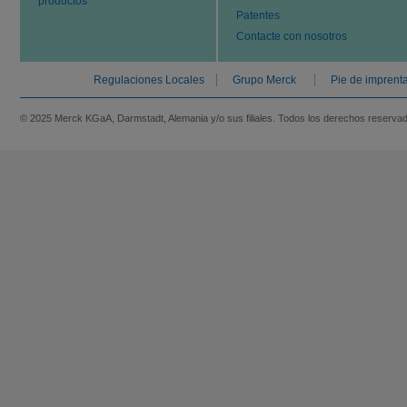
productos
Patentes
Contacte con nosotros
Regulaciones Locales
Grupo Merck
Pie de imprent
© 2025 Merck KGaA, Darmstadt, Alemania y/o sus filiales. Todos los derechos reserva