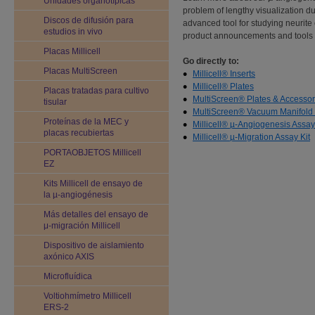
Unidades organotípicas
problem of lengthy visualization d
Discos de difusión para
advanced tool for studying neurite 
estudios in vivo
product announcements and tools 
Placas Millicell
Go directly to:
Placas MultiScreen
Millicell® Inserts
Millicell® Plates
Placas tratadas para cultivo
MultiScreen® Plates & Accessor
tisular
MultiScreen® Vacuum Manifold 
Proteínas de la MEC y
Millicell® µ-Angiogenesis Assay
placas recubiertas
Millicell® µ-Migration Assay Kit
PORTAOBJETOS Millicell
EZ
Kits Millicell de ensayo de
la µ-angiogénesis
Más detalles del ensayo de
μ-migración Millicell
Dispositivo de aislamiento
axónico AXIS
Microfluídica
Voltiohmímetro Millicell
ERS-2