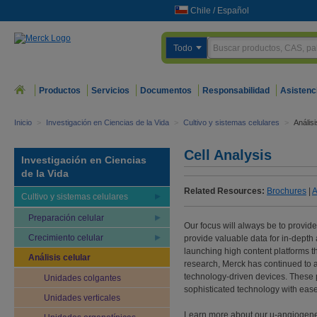
Chile
/
Español
Todo
Productos
Servicios
Documentos
Responsabilidad
Asistenc
Inicio
>
Investigación en Ciencias de la Vida
>
Cultivo y sistemas celulares
>
Análisi
Cell Analysis
Investigación en Ciencias
de la Vida
Related Resources:
Brochures
|
A
Cultivo y sistemas celulares
Preparación celular
Our focus will always be to provid
Crecimiento celular
Nuevos sis
provide valuable data for in-depth
launching high content platforms tha
4. Aplicación 
Análisis celular
Los matraces m
research, Merck has continued to a
Millicell® para 
technology-driven devices. These 
Unidades colgantes
permiten una 
sophisticated technology with ease
recuperación d
Unidades verticales
Más informaci
Learn more about our µ-angiogenes