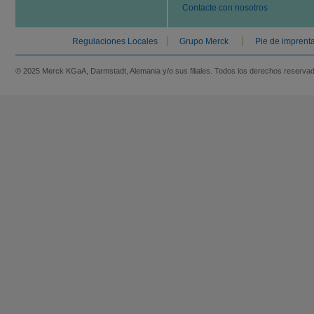
Contacte con nosotros
Regulaciones Locales
Grupo Merck
Pie de imprent
© 2025 Merck KGaA, Darmstadt, Alemania y/o sus filiales. Todos los derechos reserva