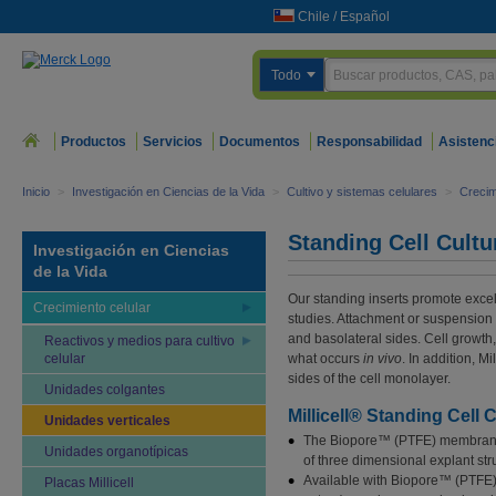
Chile
/
Español
Todo
Productos
Servicios
Documentos
Responsabilidad
Asistenc
Inicio
>
Investigación en Ciencias de la Vida
>
Cultivo y sistemas celulares
>
Crecim
Standing Cell Cultu
Investigación en Ciencias
de la Vida
Our standing inserts promote excell
Crecimiento celular
studies. Attachment or suspension 
and basolateral sides. Cell growth,
Reactivos y medios para cultivo
celular
what occurs
in vivo
. In addition, M
sides of the cell monolayer.
Unidades colgantes
Millicell® Standing Cell 
Unidades verticales
The Biopore™ (PTFE) membrane pr
Unidades organotípicas
of three dimensional explant str
Available with Biopore™ (PTFE)
Placas Millicell