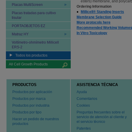
esters) membrane, and polyca
Placas MultiScreen
Ordering Information
Millicell® Standing Inserts
Placas tratadas para cultivo
Membrane Selection Guide
tisular
More protocols here
PORTAOBJETOS EZ
Recommended Working Volume
In Vitro Toxicology
Matraz HY
Voltímetro-ohmímetro Millicell
ERS-2
Todos los productos
All Cell Growth Products
PRODUCTOS
ASISTENCIA TÉCNICA
Productos por aplicación
Ayuda
Productos por marca
Comentarios
Productos por industria
Cookies
Productos por tipo
Preguntas frecuentes sobre el
servicio de atención al cliente y
Hacer un pedido de nuestros
el servicio técnico
productos
Patentes