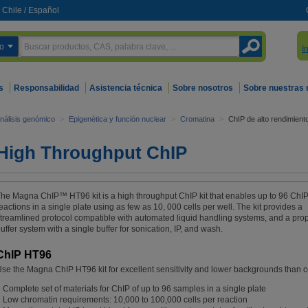
Chile
/
Español
o
I
s
Responsabilidad
Asistencia técnica
Sobre nosotros
Sobre nuestras
nálisis genómico
>
Epigenética y función nuclear
>
Cromatina
>
ChIP de alto rendimient
High Throughput ChIP
he Magna ChIP™ HT96 kit is a high throughput ChIP kit that enables up to 96 ChI
eactions in a single plate using as few as 10, 000 cells per well. The kit provides a
treamlined protocol compatible with automated liquid handling systems, and a prop
uffer system with a single buffer for sonication, IP, and wash.
ChIP HT96
se the Magna ChIP HT96 kit for excellent sensitivity and lower backgrounds than 
Complete set of materials for ChIP of up to 96 samples in a single plate
Low chromatin requirements: 10,000 to 100,000 cells per reaction