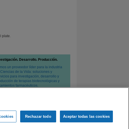
l plate.
vestigación. Desarrollo. Producción.
mos un proveedor líder para la industria
 Ciencias de la Vida: soluciones y
vicios para investigación, desarrollo y
oducción de terapias biotecnológicas y
atamientos farmacéuticos.
cookies
Rechazar todo
Aceptar todas las cookies
e privacidad
Condiciones de venta