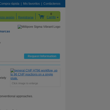
Compra rápida
Mis favoritos
Contáctenos
0
Carrito
nicio sesión
Registrarse
 marcas
o
Request Information
P
riety
Click image to enlarge
conventional approaches.