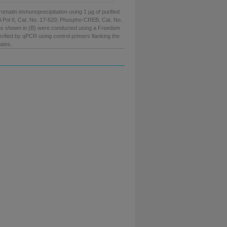
matin immunoprecipitation using 1 μg of purified
A Pol II, Cat. No. 17-620; Phospho-CREB, Cat. No.
ns shown in (B) were conducted using a Freedom
ified by qPCR using control primers flanking the
ates.