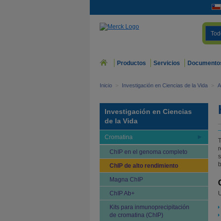
Tod
Productos
Servicios
Documento
Inicio
>
Investigación en Ciencias de la Vida
>
A
Investigación en Ciencias
de la Vida
Cromatina
T
r
ChIP en el genoma completo
s
b
ChIP de alto rendimiento
Magna ChIP
ChIP Ab+
U
Kits para inmunoprecipitación
de cromatina (ChIP)