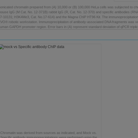
onicated chromatin prepared from (A) 10,000 or (B) 100,000 HeLa cells was subjected to chro
ouse IgG (M Cat. No. 12-371B) rabbit IgG (R, Cat. No. 12-370) and specific antibodies (RN
7-10131; H3K4Me3, Cat. No.17-614) and the Magna ChIP HT96 Kit. The immunoprecipitatio
VO® robotic workstation. Immunoprecipitation of antibody-associated DNA fragments was ver
uman GAPDH promoter region. Error bars in (A) represent standard deviation of qPCR triplic
Chromatin was derived from sources as indicated, and Mock vs.
Specific antibody immunoprecipitations were performed using the