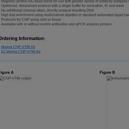
Magnetic protein A/G bead blend for use with greater variety of antibody subtypes 
Optimized, streamlined protocol with a single buffer for sonication, IP, and wash
No additional cleanup steps; directly analyze resulting DNA
High fold enrichment using multichannel pipettes or standard automated liquid h
Protocols for ChIP using cells or tissue
Available with or without control antibodies and qPCR analysis primers
Ordering Information:
Magna ChIP HT96 Kit
EZ Magna ChIP HT96 Kit
Figure A
Figure B