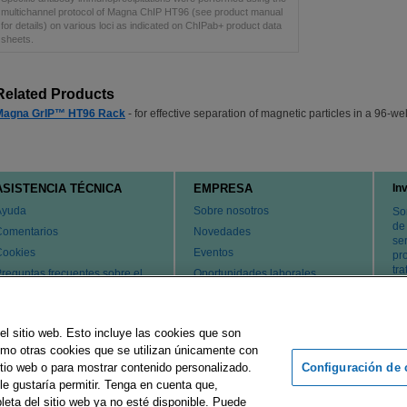
multichannel protocol of Magna ChIP HT96 (see product manual
for details) on various loci as indicated on ChIPab+ product data
sheets.
Related Products
Magna GrIP™ HT96 Rack
- for effective separation of magnetic particles in a 96-wel
ASISTENCIA TÉCNICA
EMPRESA
In
Ayuda
Sobre nosotros
So
de
Comentarios
Novedades
ser
Cookies
Eventos
pr
tr
reguntas frecuentes sobre el
Oportunidades laborales
ervicio de atención al cliente y
Cambiar país
l servicio técnico
atentes
el sitio web. Esto incluye las cookies que son
ontacte con nosotros
como otras cookies que se utilizan únicamente con
Configuración de 
tio web o para mostrar contenido personalizado.
le gustaría permitir. Tenga en cuenta que,
rupo Merck
Pie de imprenta
Condiciones de uso
Declaración d
leta del sitio web ya no esté disponible. Puede