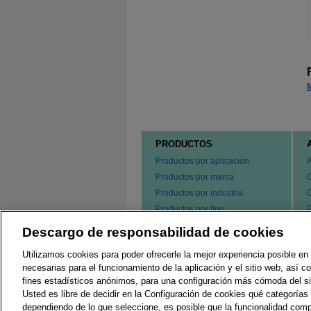
PRODUCTOS
Productos por aplicación
Productos por marca
Productos por industria
Productos por tipo
P
s
Hacer un pedido de nuestros
Descargo de responsabilidad de cookies
e
productos
P
Utilizamos cookies para poder ofrecerle la mejor experiencia posible en 
C
necesarias para el funcionamiento de la aplicación y el sitio web, así 
fines estadísticos anónimos, para una configuración más cómoda del si
Usted es libre de decidir en la Configuración de cookies qué categorías 
Regulaciones Locales
G
dependiendo de lo que seleccione, es posible que la funcionalidad comp