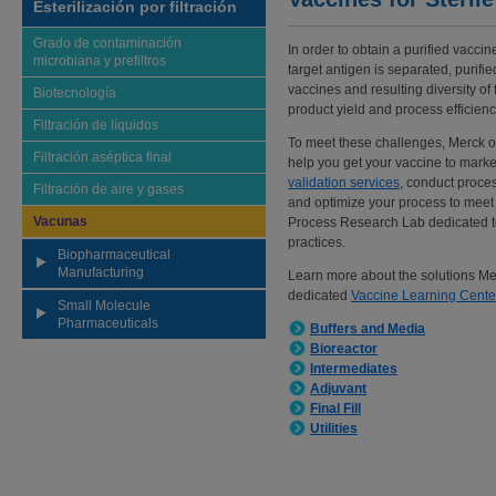
Esterilización por filtración
Grado de contaminación
In order to obtain a purified vacci
microbiana y prefiltros
target antigen is separated, purifi
vaccines and resulting diversity o
Biotecnología
product yield and process efficiency
Filtración de líquidos
To meet these challenges, Merck of
Filtración aséptica final
help you get your vaccine to marke
validation services
, conduct proces
Filtración de aire y gases
and optimize your process to mee
Vacunas
Process Research Lab dedicated t
practices.
Biopharmaceutical
Manufacturing
Learn more about the solutions Mer
dedicated
Vaccine Learning Cente
Small Molecule
Pharmaceuticals
Buffers and Media
Bioreactor
Intermediates
Adjuvant
Final Fill
Utilities