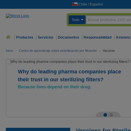
Chile
/
Español
Todo
Productos
Servicios
Documentos
Responsabilidad
Asistenc
Inicio
>
Centro de aprendizaje sobre esterilización por filtración
>
Vacunas
Why do leading pharma companies place
their trust in our sterilizing filters?
Because lives depend on their drug.
Vaccines for Sterile