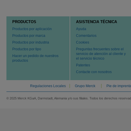
PRODUCTOS
ASISTENCIA TÉCNICA
Productos por aplicación
Ayuda
Productos por marca
Comentarios
Productos por industria
Cookies
Productos por tipo
Preguntas frecuentes sobre el
servicio de atención al cliente y
Hacer un pedido de nuestros
el servicio técnico
productos
Patentes
Contacte con nosotros
Regulaciones Locales
Grupo Merck
Pie de imprent
© 2025 Merck KGaA, Darmstadt, Alemania y/o sus filiales. Todos los derechos reserva