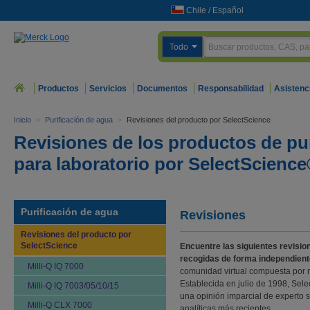
Chile
/
Español
Todo
Productos
Servicios
Documentos
Responsabilidad
Asistenc
Inicio
>
Purificación de agua
>
Revisiones del producto por SelectScience
Revisiones de los productos de pu
para laboratorio por SelectScienc
Purificación de agua
Revisiones
Revisiones del producto por
SelectScience
Encuentre las siguientes revisio
recogidas de forma independient
Milli-Q IQ 7000
comunidad virtual compuesta por m
Establecida en julio de 1998, Sel
Milli-Q IQ 7003/05/10/15
una opinión imparcial de experto s
Milli-Q CLX 7000
analíticas más recientes.