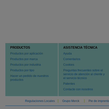
PRODUCTOS
ASISTENCIA TÉCNICA
Productos por aplicación
Ayuda
Productos por marca
Comentarios
Productos por industria
Cookies
Productos por tipo
Preguntas frecuentes sobre el
servicio de atención al cliente y
Hacer un pedido de nuestros
el servicio técnico
productos
Patentes
Contacte con nosotros
Regulaciones Locales
Grupo Merck
Pie de imprent