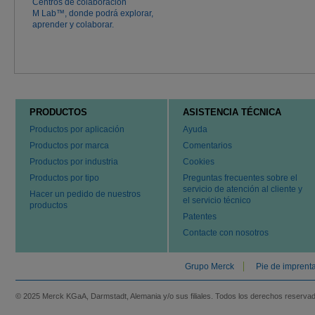
Centros de colaboración
M Lab™, donde podrá explorar,
aprender y colaborar.
PRODUCTOS
ASISTENCIA TÉCNICA
Productos por aplicación
Ayuda
Productos por marca
Comentarios
Productos por industria
Cookies
Productos por tipo
Preguntas frecuentes sobre el
servicio de atención al cliente y
Hacer un pedido de nuestros
el servicio técnico
productos
Patentes
Contacte con nosotros
Grupo Merck
Pie de imprent
© 2025 Merck KGaA, Darmstadt, Alemania y/o sus filiales. Todos los derechos reserva