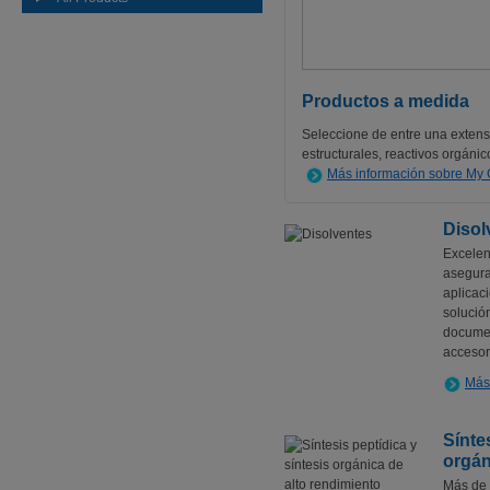
Productos a medida
Seleccione de entre una exten
estructurales, reactivos orgánic
Más información sobre My
Disol
Excelen
asegura
aplicaci
solució
documen
accesor
Más 
Sínte
orgán
Más de 