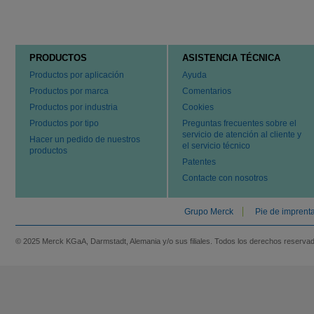
PRODUCTOS
ASISTENCIA TÉCNICA
Productos por aplicación
Ayuda
Productos por marca
Comentarios
Productos por industria
Cookies
Productos por tipo
Preguntas frecuentes sobre el
servicio de atención al cliente y
Hacer un pedido de nuestros
el servicio técnico
productos
Patentes
Contacte con nosotros
Grupo Merck
Pie de imprent
© 2025 Merck KGaA, Darmstadt, Alemania y/o sus filiales. Todos los derechos reserva