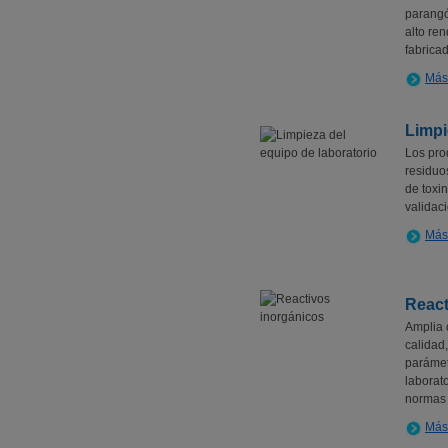
parangó
alto re
fabrica
Más
Limpi
Los pro
residuo
de toxi
validac
Más
React
Amplia 
calidad
parámet
laborat
normas 
Más 