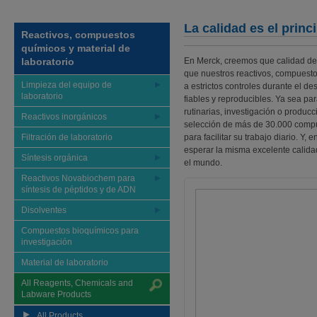
La calidad es el princip
Reactivos, compuestos
químicos y material de
laboratorio
En Merck, creemos que calidad dent
que nuestros reactivos, compuestos
Limpieza del equipo de
a estrictos controles durante el de
laboratorio
fiables y reproducibles. Ya sea par
rutinarias, investigación o producc
Reactivos inorgánicos
selección de más de 30.000 compu
Filtración de laboratorio
para facilitar su trabajo diario. Y
esperar la misma excelente calida
Síntesis orgánica
el mundo.
Reactivos Novabiochem para
síntesis de péptidos y de ADN
Disolventes
Compuestos bioquímicos para
investigación
Material de laboratorio
All Reagents, Chemicals and
Labware Products
All Products