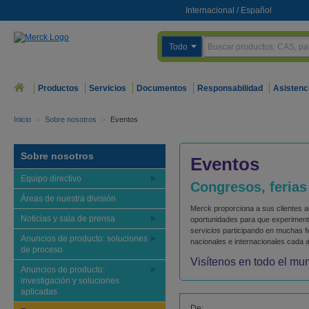
Internacional
/
Español
Todo
Productos
Servicios
Documentos
Responsabilidad
Asistenc
Inicio
>
Sobre nosotros
>
Eventos
Sobre nosotros
Eventos
Equipo directivo
Congresos, ferias
Áreas de nuestra división
Merck proporciona a sus clientes a
Noticias y sala de prensa
oportunidades para que experimen
servicios participando en muchas fe
Anuncios de producto: soluciones
nacionales e internacionales cada 
de proceso
Visítenos en todo el mu
Anuncios de producto:
investigación y soluciones
aplicadas
De