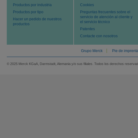
Productos por industria
Cookies
Productos por tipo
Preguntas frecuentes sobre el
servicio de atención al cliente y
Hacer un pedido de nuestros
el servicio técnico
productos
Patentes
Contacte con nosotros
Grupo Merck
Pie de imprent
© 2025 Merck KGaA, Darmstadt, Alemania y/o sus filiales. Todos los derechos reserva