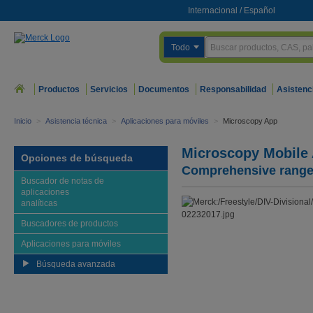
Internacional
/
Español
Todo
Productos
Servicios
Documentos
Responsabilidad
Asistenc
Inicio
>
Asistencia técnica
>
Aplicaciones para móviles
>
Microscopy App
Microscopy Mobile 
Opciones de búsqueda
Comprehensive range 
Buscador de notas de
aplicaciones
analíticas
Buscadores de productos
Aplicaciones para móviles
Búsqueda avanzada