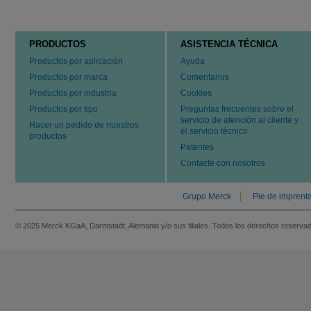
PRODUCTOS
ASISTENCIA TÉCNICA
Productos por aplicación
Ayuda
Productos por marca
Comentarios
Productos por industria
Cookies
Productos por tipo
Preguntas frecuentes sobre el
servicio de atención al cliente y
Hacer un pedido de nuestros
el servicio técnico
productos
Patentes
Contacte con nosotros
Grupo Merck
Pie de imprent
© 2025 Merck KGaA, Darmstadt, Alemania y/o sus filiales. Todos los derechos reserva