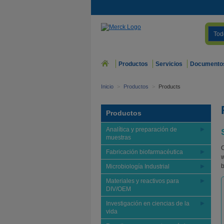
Tod
Productos
Servicios
Documento
Inicio
>
Productos
>
Products
Productos
Analítica y preparación de
muestras
O
Fabricación biofarmacéutica
w
b
Microbiología Industrial
Materiales y reactivos para
DIV/OEM
Investigación en ciencias de la
vida