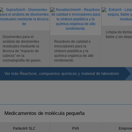
Limpia de forma
Disolventes para el
fiable y sin deja
análisis de disolventes
Reactivos de calidad e
residuales mediante la
innovadores para la
técnica de "espacio de
síntesis peptídica y la
cabeza" en la
química orgánica de alto
cromatografía de gases.
rendimiento.
Ver más Reactivos, compuestos químicos y material de laboratorio
Medicamentos de molécula pequeña
Parteck® SLC
PVA
Emprov