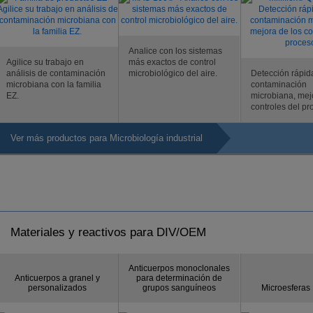
Analice con los sistemas
Agilice su trabajo en
más exactos de control
análisis de contaminación
microbiológico del aire.
Detección rápid
microbiana con la familia
contaminación
EZ.
microbiana, mej
controles del pr
Ver más productos para Microbiología industrial
Materiales y reactivos para DIV/OEM
Anticuerpos monoclonales
Anticuerpos a granel y
para determinación de
personalizados
grupos sanguíneos
Microesferas