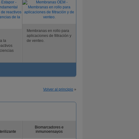
Membranas en rollo para
aplicaciones de filtración y
a la
de venteo.
eactivos
ciencias
Volver al principio
»
Biomarcadores e
terilizante
inmunoensayos