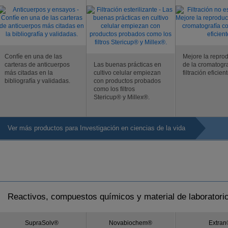
Confíe en una de las
Mejore la reprod
carteras de anticuerpos
Las buenas prácticas en
de la cromatogr
más citadas en la
cultivo celular empiezan
filtración eficient
bibliografía y validadas.
con productos probados
como los filtros
Stericup® y Millex®.
Ver más productos para Investigación en ciencias de la vida
Reactivos, compuestos químicos y material de laboratori
SupraSolv®
Novabiochem®
Extran