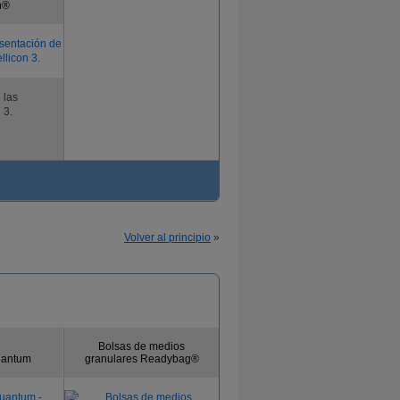
n®
 las
 3.
Volver al principio
»
Bolsas de medios
Quantum
granulares Readybag®