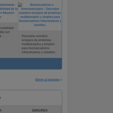
ucibilidad
afía con
e.
Descubra nuestros
ensayos de proteínas
multiplexados y simples
para biomarcadores
intracelulares y solubles.
Volver al principio
»
o
®
EMSURE®