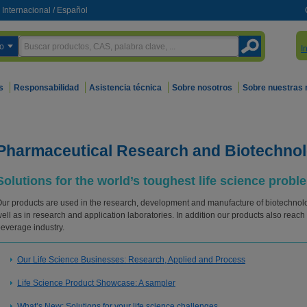
Internacional
/
Español
o
I
s
Responsabilidad
Asistencia técnica
Sobre nosotros
Sobre nuestras
Pharmaceutical Research and Biotechnol
Solutions for the world’s toughest life science probl
ur products are used in the research, development and manufacture of biotechnolo
ell as in research and application laboratories. In addition our products also reac
everage industry.
Our Life Science Businesses: Research, Applied and Process
Life Science Product Showcase: A sampler
What’s New: Solutions for your life science challenges