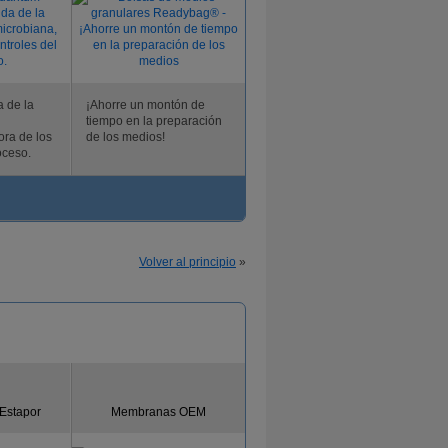
a de la
¡Ahorre un montón de
tiempo en la preparación
ora de los
de los medios!
oceso.
Volver al principio
»
 Estapor
Membranas OEM