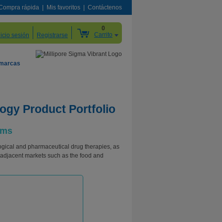
Compra rápida
Mis favoritos
Contáctenos
0
Carrito
nicio sesión
Registrarse
 marcas
ogy Product Portfolio
ems
gical and pharmaceutical drug therapies, as
h adjacent markets such as the food and