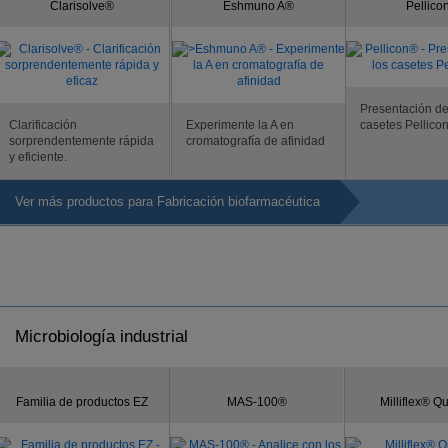
Clarisolve®
Eshmuno A®
Pellico
Presentación de
Clarificación
Experimente la A en
casetes Pellicon
sorprendentemente rápida
cromatografía de afinidad
y eficiente.
Ver más productos para Fabricación biofarmacéutica
Microbiología industrial
Familia de productos EZ
MAS-100®
Milliflex® 