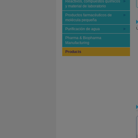
Reactivos, compuestos químicos
y material de laboratorio
Productos farmacéuticos de
molécula pequeña
U
Purificación de agua
Pharma & Biopharma
Manufacturing
Products