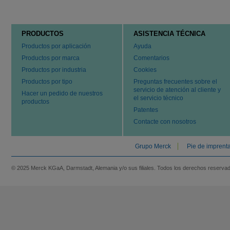
PRODUCTOS
ASISTENCIA TÉCNICA
Productos por aplicación
Ayuda
Productos por marca
Comentarios
Productos por industria
Cookies
Productos por tipo
Preguntas frecuentes sobre el
servicio de atención al cliente y
Hacer un pedido de nuestros
el servicio técnico
productos
Patentes
Contacte con nosotros
Grupo Merck
Pie de imprent
© 2025 Merck KGaA, Darmstadt, Alemania y/o sus filiales. Todos los derechos reserva