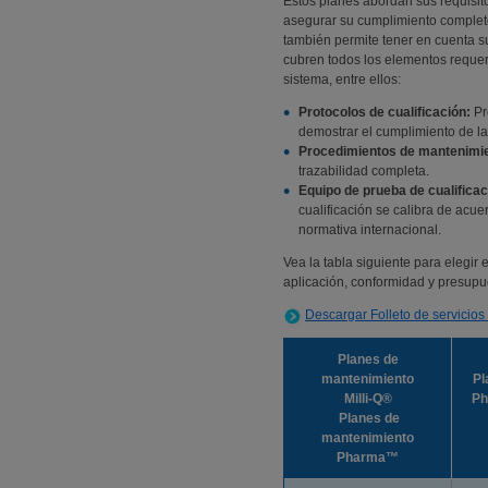
Estos planes abordan sus requisit
asegurar su cumplimiento completo 
también permite tener en cuenta 
cubren todos los elementos requer
sistema, entre ellos:
Protocolos de cualificación:
Pr
demostrar el cumplimiento de la
Procedimientos de mantenimi
trazabilidad completa.
Equipo de prueba de cualificac
cualificación se calibra de acu
normativa internacional.
Vea la tabla siguiente para elegir 
aplicación, conformidad y presupu
Descargar Folleto de servicios
Planes de
mantenimiento
Pl
Milli-Q®
P
Planes de
mantenimiento
Pharma™