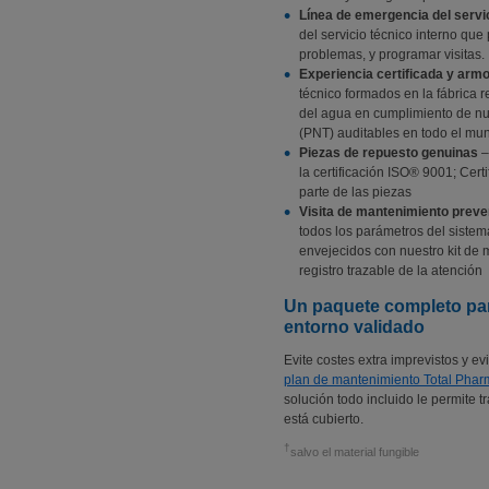
Línea de emergencia del servi
del servicio técnico interno que
problemas, y programar visitas.
Experiencia certificada y arm
técnico formados en la fábrica 
del agua en cumplimiento de nu
(PNT) auditables en todo el mu
Piezas de repuesto genuinas
–
la certificación ISO® 9001; Cer
parte de las piezas
Visita de mantenimiento preve
todos los parámetros del sistema
envejecidos con nuestro kit de 
registro trazable de la atención
Un paquete completo para
entorno validado
Evite costes extra imprevistos y e
plan de mantenimiento Total Phar
solución todo incluido le permite 
está cubierto.
†
salvo el material fungible