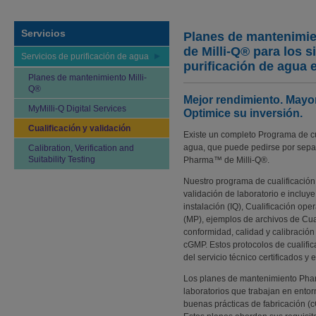
Servicios
Planes de mantenimi
de Milli-Q® para los 
Servicios de purificación de agua
purificación de agua 
Planes de mantenimiento Milli-
Q®
Mejor rendimiento. Mayor 
MyMilli-Q Digital Services
Optimice su inversión.
Cualificación y validación
Existe un completo Programa de cua
agua, que puede pedirse por sepa
Calibration, Verification and
Suitability Testing
Pharma™ de Milli-Q®.
Nuestro programa de cualificación 
validación de laboratorio e incluy
instalación (IQ), Cualificación op
(MP), ejemplos de archivos de Cual
conformidad, calidad y calibració
cGMP. Estos protocolos de cualifi
del servicio técnico certificados 
Los planes de mantenimiento Pha
laboratorios que trabajan en entor
buenas prácticas de fabricación (c