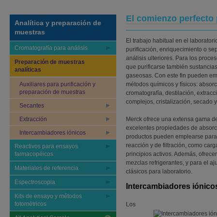
El comienzo perfecto
Analítica y preparación de
muestras
El trabajo habitual en el laborator
Cromatografía para análisis
purificación, enriquecimiento o se
análisis ulteriores. Para los proc
Preparación de muestras
que purificarse también sustancias 
analíticas
gaseosas. Con este fin pueden em
Auxiliares para purificación y
métodos químicos y físicos: absorc
preparación de muestras
cromatografía, destilación, extracci
complejos, cristalización, secado 
Secantes
Extracción
Merck ofrece una extensa gama de
excelentes propiedades de absorción
Intercambiadores iónicos
productos pueden emplearse para p
reacción y de filtración, como car
Reactivos para ensayos
farmacopéicos
principios activos. Además, ofrec
mezclas refrigerantes, y para el a
Materiales de referencia
clásicos para laboratorio.
Espectroscopia
Intercambiadores iónico
Kits de ensayo y métodos
fotométricos
Los