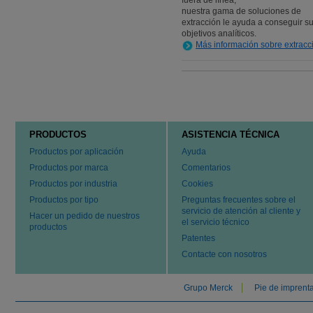
fuera de línea,
nuestra gama de soluciones de
extracción le ayuda a conseguir s
objetivos analíticos.
Más información sobre extracc
PRODUCTOS
ASISTENCIA TÉCNICA
Productos por aplicación
Ayuda
Productos por marca
Comentarios
Productos por industria
Cookies
Productos por tipo
Preguntas frecuentes sobre el
servicio de atención al cliente y
Hacer un pedido de nuestros
el servicio técnico
productos
Patentes
Contacte con nosotros
Grupo Merck
Pie de imprent