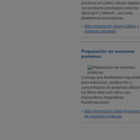
prácticas en cultivo celular empie
con productos probados como los f
Stericup® y Millex® , así como
plataformas innovadoras.
Más información sobre Cultivo y
sistemas celulares
Preparación de muestras
proteicas
Consiga una flexibilidad inigualab
para extracción, purificación y
concentración de proteínas utiliza
los filtros Amicon® Ultra y las
microesferas magnéticas
PureProteome®.
Más información sobre Preparac
de muestras proteicas