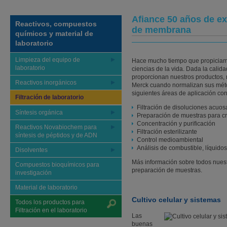
Afiance 50 años de exp
Reactivos, compuestos
de membrana
químicos y material de
laboratorio
Limpieza del equipo de
Hace mucho tiempo que propiciamo
laboratorio
ciencias de la vida. Dada la calida
proporcionan nuestros productos,
Reactivos inorgánicos
Merck cuando normalizan sus mét
siguientes áreas de aplicación con
Filtración de laboratorio
Filtración de disoluciones acuos
Síntesis orgánica
Preparación de muestras para c
Concentración y purificación
Reactivos Novabiochem para
Filtración esterilizante
síntesis de péptidos y de ADN
Control medioambiental
Análisis de combustible, líquido
Disolventes
Más información sobre todos nuestr
Compuestos bioquímicos para
preparación de muestras.
investigación
Material de laboratorio
Cultivo celular y sistemas
Todos los productos para
Filtración en el laboratorio
Las
buenas