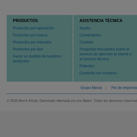
PRODUCTOS
ASISTENCIA TÉCNICA
Productos por aplicación
Ayuda
Productos por marca
Comentarios
Productos por industria
Cookies
Productos por tipo
Preguntas frecuentes sobre el
servicio de atención al cliente y
Hacer un pedido de nuestros
el servicio técnico
productos
Patentes
Contacte con nosotros
Grupo Merck
Pie de imprent
© 2025 Merck KGaA, Darmstadt, Alemania y/o sus filiales. Todos los derechos reserva