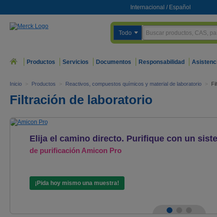
Internacional
/
Español
Todo
Productos
Servicios
Documentos
Responsabilidad
Asistenc
Inicio
>
Productos
>
Reactivos, compuestos químicos y material de laboratorio
>
Fi
Filtración de laboratorio
Elija el camino directo. Purifique con un sis
de purificación Amicon
Pro
¡Pida hoy mismo una muestra!