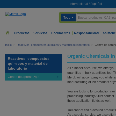
Internacional
/
Español
Todo
Productos
Servicios
Documentos
Responsabilidad
Asistenc
Inicio
>
Reactivos, compuestos químicos y material de laboratorio
>
Centro de aprend
Organic Chemicals in 
Reactivos, compuestos
químicos y material de
laboratorio
As a matter of course, we offer you
quantities in bulk quantities, too.
Centro de aprendizaje
Merck will accompany you while sca
manufacturing of ton amounts of yo
You are looking for production raw m
processing industry? Just contact 
these application fields as well.
You cannot find a desired product 
As a special service, we also offer