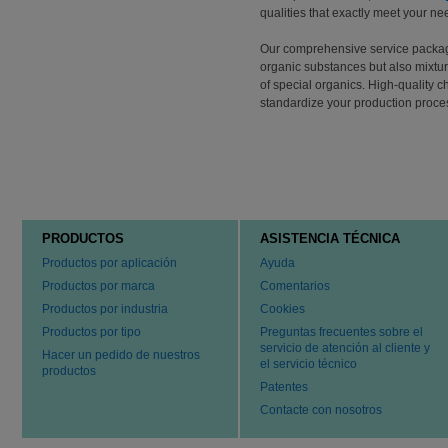
qualities that exactly meet your ne
Our comprehensive service package
organic substances but also mixtur
of special organics. High-quality 
standardize your production process
PRODUCTOS
ASISTENCIA TÉCNICA
Productos por aplicación
Ayuda
Productos por marca
Comentarios
Productos por industria
Cookies
Productos por tipo
Preguntas frecuentes sobre el
servicio de atención al cliente y
Hacer un pedido de nuestros
el servicio técnico
productos
Patentes
Contacte con nosotros