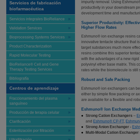
impurity removal. Using Eshmuno®
Servicios de fabricación
productivity in your downstream pro
biofarmacéutica
development time and manufacturi
Servicios integrales BioReliance
Superior Productivity: Effecti
Higher Flow Rates
Validation Services
Eshmuno® ion exchange resins ca
Bioprocessing Systems Services
innovative tentacle structure that is
Product Characterization
target substances much more effec
resins combine this superior tenta
Rapid Molecular Testing
with the advantages of a new rigid
BioReliance® Cell and Gene
polyvinyl ether base matrix. This 
Therapy Testing Services
rates while the biomolecule is still
Bibliografía
Robust and Safe Packing
Centros de aprendizaje
Eshmuno® ion exchangers can be e
either by simple flow packing or ax
Fraccionamiento del plasma
are available for a flexible and ro
sanguíneo
Eshmuno® Ion Exchange Med
Producción de terapia celular
Strong Cation Exchangers
–
E
and
Eshmuno® CP-FT
,
Eshmun
Clarificación
Strong Anion Exchanger -
Esh
Esterilización por filtración
Multi-Modal Cation Exchanger
Ultrafiltración