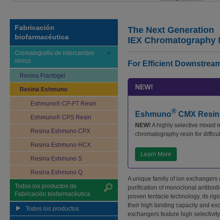
Fabricación
The Next Generation
biofarmacéutica
IEX Chromatography 
Cromatografía de intercambio
iónico
For Efficient Downstrea
Resina Fractogel
NEW!
Resina Eshmuno
Eshmuno® CP-FT Resin
®
Eshmuno
CMX Resin
Eshmuno® CPS Resin
NEW!
A highly selective mixed
Resina Eshmuno CPX
chromatography resin for difficu
Resina Eshmuno HCX
Learn More
Resina Eshmuno S
Resina Eshmuno Q
A unique family of ion exchangers
Todos los productos de
purification of monoclonal antibo
Fabricación biofarmacéutica
proven tentacle technology, its rig
their high binding capacity and e
Todos los productos
exchangers feature high selectivity,