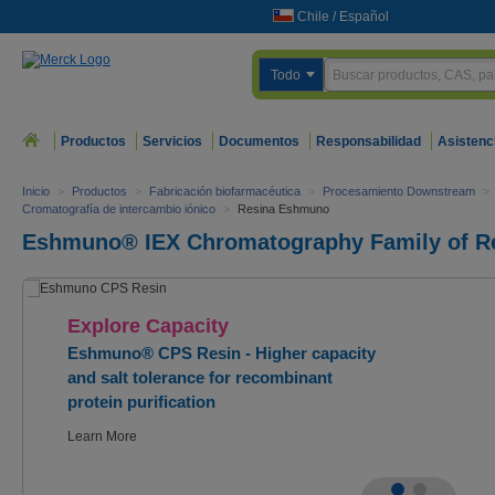
Chile
/
Español
Todo
Productos
Servicios
Documentos
Responsabilidad
Asistenc
Inicio
>
Productos
>
Fabricación biofarmacéutica
>
Procesamiento Downstream
>
Cromatografía de intercambio iónico
>
Resina Eshmuno
Eshmuno® IEX Chromatography Family of R
Explore Capacity
Eshmuno® CPS Resin - Higher capacity
and salt tolerance for recombinant
protein purification
Learn More