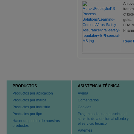
An ove
framew
of biol
guida
FDA, 
Pharm
Read t
PRODUCTOS
ASISTENCIA TÉCNICA
Productos por aplicación
Ayuda
Productos por marca
Comentarios
Productos por industria
Cookies
Productos por tipo
Preguntas frecuentes sobre el
servicio de atención al cliente y
Hacer un pedido de nuestros
el servicio técnico
productos
Patentes