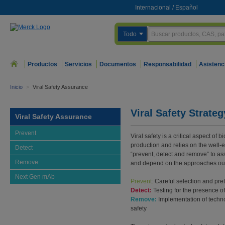
Internacional
/
Español
Todo
Productos
Servicios
Documentos
Responsabilidad
Asistenc
Inicio
>
Viral Safety Assurance
Viral Safety Strate
Viral Safety Assurance
Prevent
Viral safety is a critical aspect of
production and relies on the well-e
Detect
“prevent, detect and remove” to ass
Remove
and depend on the approaches out
Next Gen mAb
Prevent:
Careful selection and pret
Detect:
Testing for the presence of
Remove:
Implementation of techno
safety