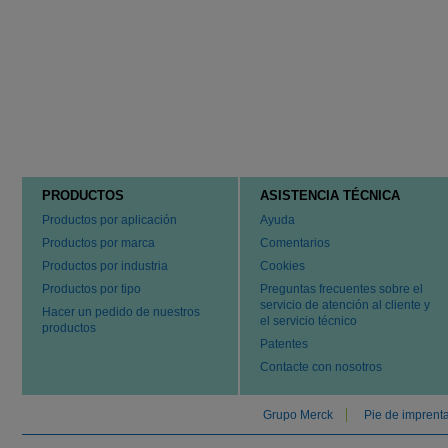
PRODUCTOS
ASISTENCIA TÉCNICA
Productos por aplicación
Ayuda
Productos por marca
Comentarios
Productos por industria
Cookies
Productos por tipo
Preguntas frecuentes sobre el
servicio de atención al cliente y
Hacer un pedido de nuestros
el servicio técnico
productos
Patentes
Contacte con nosotros
Grupo Merck
Pie de imprent