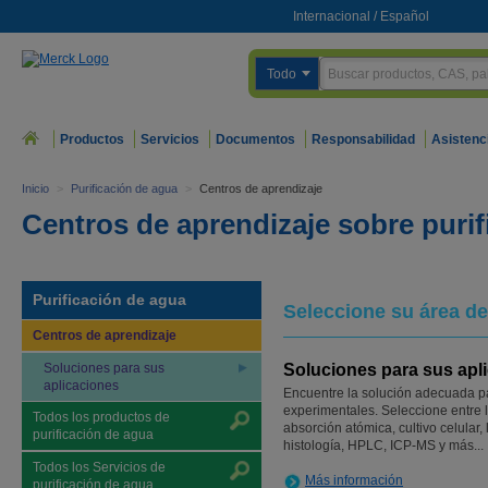
Internacional
/
Español
Todo
Productos
Servicios
Documentos
Responsabilidad
Asistenc
Inicio
>
Purificación de agua
>
Centros de aprendizaje
Centros de aprendizaje sobre puri
Purificación de agua
Seleccione su área de
Centros de aprendizaje
Soluciones para sus
Soluciones para sus apl
aplicaciones
Encuentre la solución adecuada p
experimentales. Seleccione entre l
Todos los productos de
absorción atómica, cultivo celular,
purificación de agua
histología, HPLC, ICP-MS y más...
Todos los Servicios de
Más información
purificación de agua