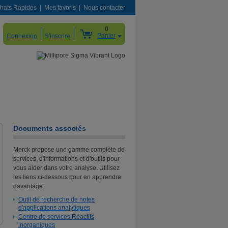
hats Rapides
Mes favoris
Nous contacter
0
Panier
Connexion
S'inscrire
Documents associés
Merck propose une gamme complète de
services, d'informations et d'outils pour
vous aider dans votre analyse. Utilisez
les liens ci-dessous pour en apprendre
davantage.
Outil de recherche de notes
d'applications analytiques
Centre de services Réactifs
inorganiques