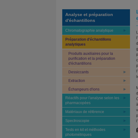
Analyse et préparation
d'échantillons
Chromatographie analytique
L
l
Préparation d'échantillons
d
analytiques
g
Produits auxiliaires pour la
p
purification et la préparation
c
d'échantillons
p
l
Dessiccants
l
Extraction
M
Échangeurs d'ions
d
Réactifs pour l'analyse selon les
C
pharmacopées
à
v
Matériaux de référence
p
Spectroscopie
l
Tests en kit et méthodes
photométriques