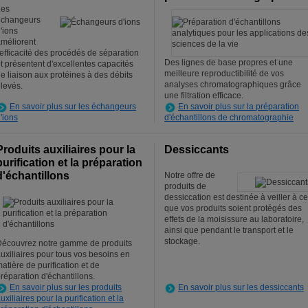
Les
échangeurs
'ions
méliorent
'efficacité des procédés de séparation
Des lignes de base propres et une
t présentent d'excellentes capacités
meilleure reproductibilité de vos
e liaison aux protéines à des débits
analyses chromatographiques grâce
levés.
une filtration efficace.
En savoir plus sur les échangeurs
En savoir plus sur la préparation
'ions
d'échantillons de chromatographie
Produits auxiliaires pour la
Dessiccants
purification et la préparation
d'échantillons
Notre offre de
produits de
dessiccation est destinée à veiller à ce
que vos produits soient protégés des
effets de la moisissure au laboratoire,
ainsi que pendant le transport et le
stockage.
écouvrez notre gamme de produits
uxiliaires pour tous vos besoins en
atière de purification et de
réparation d'échantillons.
En savoir plus sur les produits
En savoir plus sur les dessiccants
uxiliaires pour la purification et la