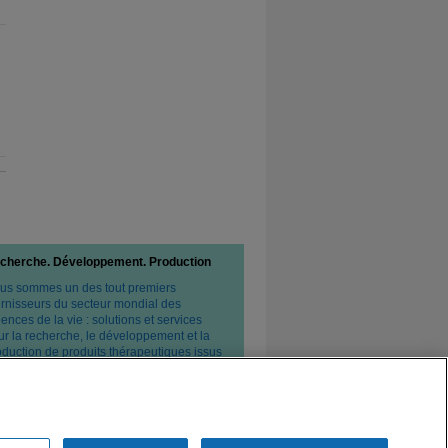
cherche. Développement. Production
us sommes un des tout premiers
urnisseurs du secteur mondial des
ences de la vie : solutions et services
ur la recherche, le développement et la
oduction de produits thérapeutiques issus
 biotechnologies et de l'industrie
armaceutique classique.