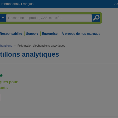
International
/
Français
Ac
t
Responsabilité
Support
Entreprise
À propos de nos marques
hantillons
>
Préparation d'échantillons analytiques
tillons analytiques
se
iques pour
lants