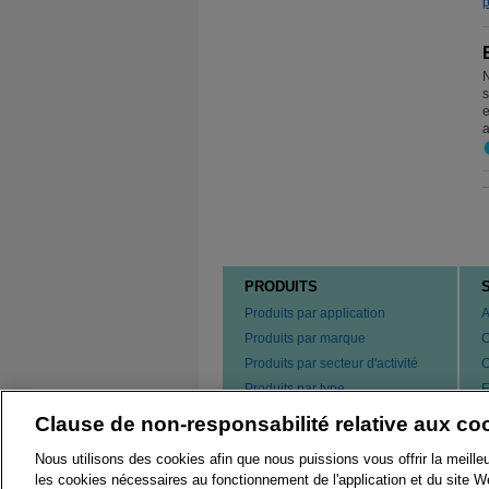
p
s
e
a
PRODUITS
Produits par application
A
Produits par marque
C
Produits par secteur d'activité
C
Produits par type
F
s
Commander nos produits
Clause de non-responsabilité relative aux co
B
N
Nous utilisons des cookies afin que nous puissions vous offrir la meille
les cookies nécessaires au fonctionnement de l'application et du site We