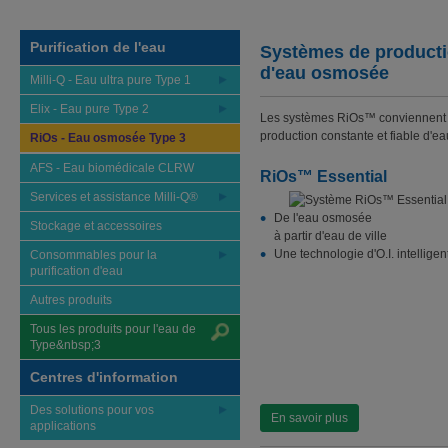
Purification de l'eau
Systèmes de product
d'eau osmosée
Milli-Q - Eau ultra pure Type 1
Elix - Eau pure Type 2
Les systèmes RiOs™ conviennent p
production constante et fiable d'ea
RiOs - Eau osmosée Type 3
AFS - Eau biomédicale CLRW
RiOs™ Essential
Services et assistance Milli-Q®
De l'eau osmosée
Stockage et accessoires
à partir d'eau de ville
Une technologie d'O.I. intelligen
Consommables pour la
purification d'eau
Autres produits
Tous les produits pour l'eau de
Type&nbsp;3
Centres d'information
Des solutions pour vos
En savoir plus
applications