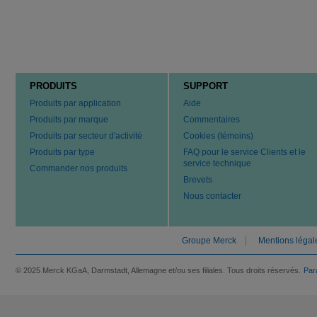
PRODUITS
SUPPORT
Produits par application
Aide
Produits par marque
Commentaires
Produits par secteur d'activité
Cookies (témoins)
Produits par type
FAQ pour le service Clients et le
service technique
Commander nos produits
Brevets
Nous contacter
Groupe Merck
Mentions légal
© 2025 Merck KGaA, Darmstadt, Allemagne et/ou ses filiales. Tous droits réservés.
Par