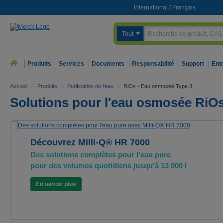
International
/
Français
Tout
Produits
Services
Documents
Responsabilité
Support
Ent
Accueil
>
Produits
>
Purification de l'eau
>
RiOs - Eau osmosée Type 3
Solutions pour l'eau osmosée RiO
Découvrez Milli-Q® HR 7000
Des solutions complètes pour l'eau pure
pour des volumes quotidiens jusqu'à 13 000 l
En savoir plus