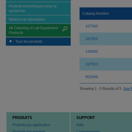
Produits biochimiques pour la
recherche
Catalog Number
Matériel de laboratoire
107565
All Cleaning of Lab Equipment
Products
107555
Tous les produits
140000
107553
902069
Showing 1 - 5 Results of 5
See A
PRODUITS
SUPPORT
Produits par application
Aide
Produits par marque
Commentaires