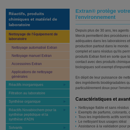
Extran® protège votre 
Réactifs, produits
l'environnement
chimiques et matériel de
laboratoire
Depuis plus de 30 ans, les agents
Nettoyage de l'équipement de
Merck permettent des procédures de
laboratoire
adéquates dans les laboratoires et 
production partout dans le monde.
Nettoyage automatisé Extran
complet et sans résidus qu'ils perme
Nettoyage manuel Extran
produits Extran font en sorte que t
contact avec des produits chimiq
Accessoires Extran
biologiques soit exempt d'impuretés
Applications de nettoyage
générales
En dépit de leur puissance de netto
des ingrédients biodégradables qui
Réactifs inorganiques
particulièrement doux pour l'envir
Filtration au laboratoire
Caractéristiques et avan
Synthèse organique
Nettoyage fiable et sans résidus
Réactifs Novabiochem pour la
Exempts de parfums, colorants, c
synthèse peptidique et la
Tous les ingrédients actifs sont
synthèse d'ADN
Le nettoyant tous usages idéal
Assistance à la validation pour 
Solvants