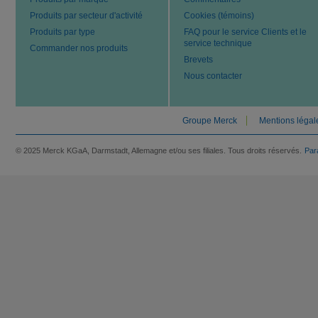
Produits par secteur d'activité
Cookies (témoins)
Produits par type
FAQ pour le service Clients et le
service technique
Commander nos produits
Brevets
Nous contacter
Groupe Merck
Mentions légal
© 2025 Merck KGaA, Darmstadt, Allemagne et/ou ses filiales. Tous droits réservés.
Par