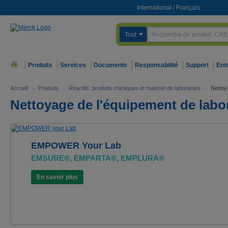
International
/
Français
Tout
Produits
Services
Documents
Responsabilité
Support
Ent
Accueil
>
Produits
>
Réactifs, produits chimiques et matériel de laboratoire
>
Nettoy
Nettoyage de l'équipement de labo
EMPOWER Your Lab
EMSURE®, EMPARTA®, EMPLURA®
En savoir plus