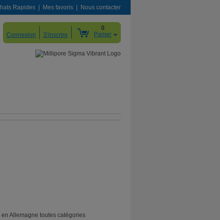
hats Rapides
Mes favoris
Nous contacter
0
Panier
Connexion
S'inscrire
d en Allemagne toutes catégories