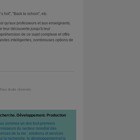
hot", "Back to school", etc.
nsi qu'aux professeurs et aux enseignants,
e leur découverte jusqu'à leur
 compréhension de ce sujet complexe et offre
andes intelligentes, nombreuses options de
ous droits réservés.
cherche. Développement. Production
us sommes un des tout premiers
urnisseurs du secteur mondial des
ences de la vie : solutions et services
ur la recherche, le développement et la