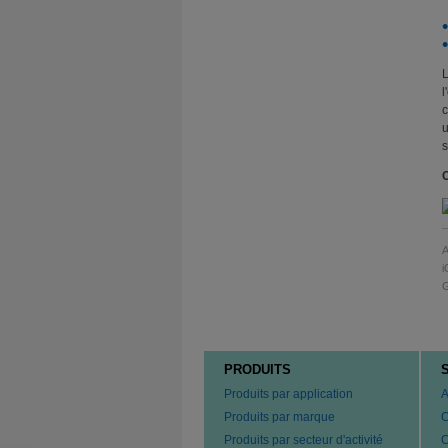
L
l
c
u
s
C
A
i
G
PRODUITS
Produits par application
A
Produits par marque
C
Produits par secteur d'activité
C