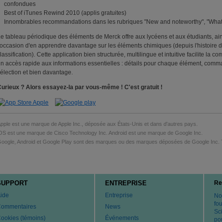
confondues
Best of iTunes Rewind 2010 (applis gratuites)
Innombrables recommandations dans les rubriques "New and noteworthy", "What’s 
e tableau périodique des éléments de Merck offre aux lycéens et aux étudiants, ai
'occasion d'en apprendre davantage sur les éléments chimiques (depuis l'histoire d
lassification). Cette application bien structurée, multilingue et intuitive facilite la
n accès rapide aux informations essentielles : détails pour chaque élément, comm
élection et bien davantage.
urieux ? Alors essayez-la par vous-même ! C'est gratuit !
pple est une marque de Apple Inc., déposée aux États-Unis et dans d'autres pays.
OS est une marque de Cisco Technology Inc. Android est une marque de Google Inc.
oogle, Android et Google Play sont des marques ou des marques déposées de Google Inc. T
SUPPORT
ENTREPRISE
Re
ide
Entreprise
No
fo
ommentaires
News
Sci
ookies (témoins)
Événements
po