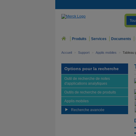
Tou
Produits
Services
Documents
Accueil
>
Support
>
Applis mobiles
>
Tableau 
Options pour la recherche
Outil de recherche de notes
d'applications analytiques
Outils de recherche de produits
Applis mobiles
Recherche avancée