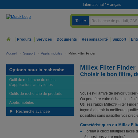
International
/
Français
Tout
Produits
Services
Documents
Responsabilité
Support
Ent
Accueil
>
Support
>
Applis mobiles
>
Millex Filter Finder
Millex Filter Finder
Options pour la recherche
Choisir le bon filtre,
Outil de recherche de notes
d'applications analytiques
Vous est-il arrivé de devoir utiliser
Outils de recherche de produits
Ou peut-être votre échantillon filt
Applis mobiles
Utilisez l'appli Millex® Filter Finde
façon à obtenir la meilleure qualit
Recherche avancée
possibles sans gaspiller vos préci
Caractéristiques du Millex Filt
Format à choix multiples facile d'
5 questions voire moins)