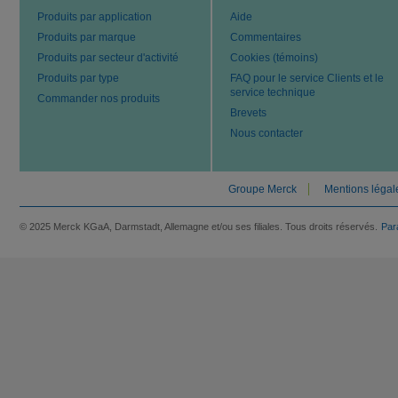
Produits par application
Aide
Produits par marque
Commentaires
Produits par secteur d'activité
Cookies (témoins)
Produits par type
FAQ pour le service Clients et le
service technique
Commander nos produits
Brevets
Nous contacter
Groupe Merck
Mentions légal
© 2025 Merck KGaA, Darmstadt, Allemagne et/ou ses filiales. Tous droits réservés.
Par