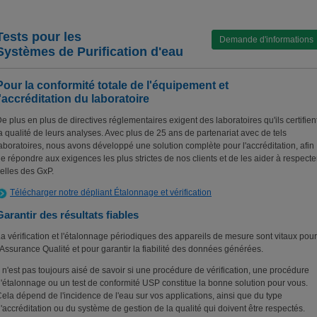
Tests pour les
Demande d'informations
Systèmes de Purification d'eau
Pour la conformité totale de l'équipement et
l'accréditation du laboratoire
e plus en plus de directives réglementaires exigent des laboratoires qu'ils certifien
a qualité de leurs analyses. Avec plus de 25 ans de partenariat avec de tels
aboratoires, nous avons développé une solution complète pour l'accréditation, afin
e répondre aux exigences les plus strictes de nos clients et de les aider à respecte
elles des GxP.
Télécharger notre dépliant Étalonnage et vérification
Garantir des résultats fiables
a vérification et l'étalonnage périodiques des appareils de mesure sont vitaux pour
'Assurance Qualité et pour garantir la fiabilité des données générées.
l n'est pas toujours aisé de savoir si une procédure de vérification, une procédure
'étalonnage ou un test de conformité USP constitue la bonne solution pour vous.
ela dépend de l'incidence de l'eau sur vos applications, ainsi que du type
'accréditation ou du système de gestion de la qualité qui doivent être respectés.