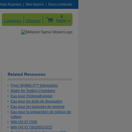
hats Rapides
Mes favoris
Nous contacter
0
Panier
Connexion
S'inscrire
Related Resources
Flyer: MyMilli-Q™ Infographic
Water for Testing Chambers
Eau pour l'histopathologie
Eau pour les tests de dissolution
Eau pour les laveuses de verrerie
Eau pour la préparation de milieux de
culture
Milli-Q® IQ 7000
Milli-Q® IQ 7003/05/10/15