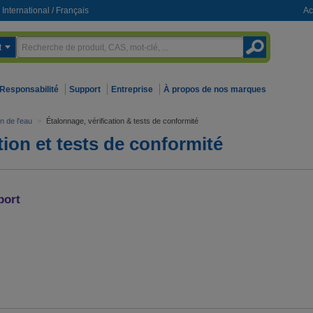
International
/
Français
Ac
t
Responsabilité
Support
Entreprise
À propos de nos marques
on de l'eau
>
Étalonnage, vérification & tests de conformité
tion et tests de conformité
port
 qui ont
me.