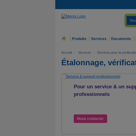
Tou
Produits
Services
Documents
Accueil
>
Services
>
Services pour la purificati
Étalonnage, vérifica
Pour un service & un sup
professionnels
Adressez-vous aux personnes
conçu et fabriqué votre systè
Nous contacter