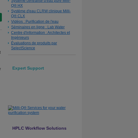
Système centralisé d'eau pure Milli-
Q® HX
Système d'eau CLRW clinique Milli-
Q® CLX
Vidéos : Purification de l'eau
Séminaires en ligne : Lab Water
Centre d'information : Architectes et
Ingénieurs
Évaluations de produits par
SelectScience
t
Expert Support
r
Milli-Q® Services for your
water purification system
Contact Us
HPLC Workflow Solutions
Mobile Phase