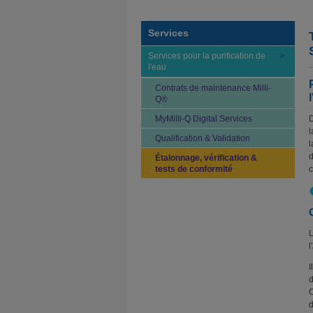
Services
Services pour la purification de
l'eau
Contrats de maintenance Milli-
Q®
MyMilli-Q Digital Services
D
l
Qualification & Validation
l
d
Étalonnage, vérification &
tests de conformité
c
L
l
I
d
C
d