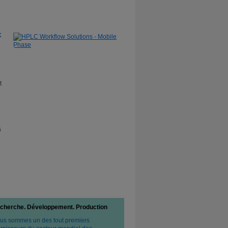
Learn More
x
t
s
cherche. Développement. Production
us sommes un des tout premiers