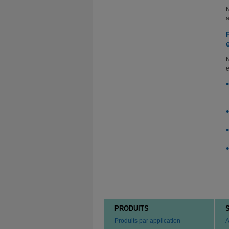
N
a
N
e
PRODUITS
Produits par application
A