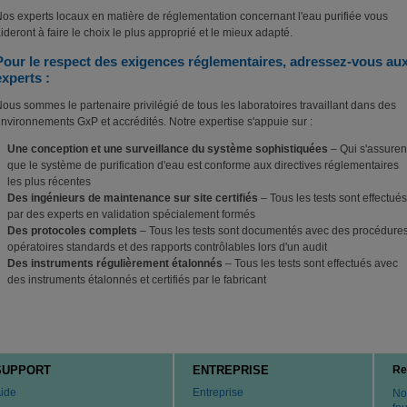
os experts locaux en matière de réglementation concernant l'eau purifiée vous
ideront à faire le choix le plus approprié et le mieux adapté.
Pour le respect des exigences réglementaires, adressez-vous au
experts :
ous sommes le partenaire privilégié de tous les laboratoires travaillant dans des
nvironnements GxP et accrédités. Notre expertise s'appuie sur :
Une conception et une surveillance du système sophistiquées
– Qui s'assuren
que le système de purification d'eau est conforme aux directives réglementaires
les plus récentes
Des ingénieurs de maintenance sur site certifiés
– Tous les tests sont effectués
par des experts en validation spécialement formés
Des protocoles complets
– Tous les tests sont documentés avec des procédure
opératoires standards et des rapports contrôlables lors d'un audit
Des instruments régulièrement étalonnés
– Tous les tests sont effectués avec
des instruments étalonnés et certifiés par le fabricant
SUPPORT
ENTREPRISE
Re
ide
Entreprise
No