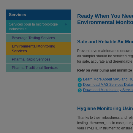
Services
Ready When You Need
Environmental Monito
Services pour la microbiologie
industrielle
Beverage Testing Services
Safe and Reliable Air 
Environmental Monitoring
Preventative maintenance ensures ef
Services
air sampler should be serviced regula
Pharma Rapid Services
for safe, accurate and dependable
Pharma Traditional Services
Rely on your pump and minimize 
Learn More About MAS and 
Download MAS Services Data
Download Microbiology Servic
Hygiene Monitoring Usin
Thanks to their robustness and reli
testing. However, just in case, our 
your HY-LiTE instrument to ensure 