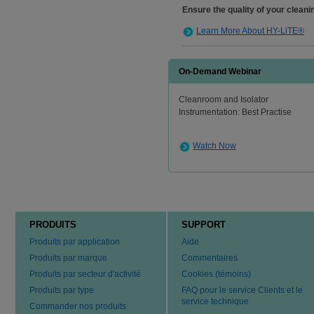
Ensure the quality of your clean
Learn More About HY-LiTE®
On-Demand Webinar
Cleanroom and Isolator
Instrumentation: Best Practise
Watch Now
PRODUITS
SUPPORT
Produits par application
Aide
Produits par marque
Commentaires
Produits par secteur d'activité
Cookies (témoins)
Produits par type
FAQ pour le service Clients et le
service technique
Commander nos produits