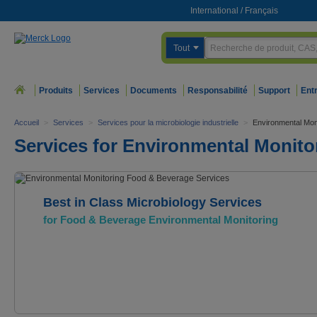
International
/
Français
Tout
Produits
Services
Documents
Responsabilité
Support
Ent
Accueil
>
Services
>
Services pour la microbiologie industrielle
>
Environmental Mon
Services for Environmental Monito
Best in Class Microbiology Services
for Food & Beverage Environmental Monitoring