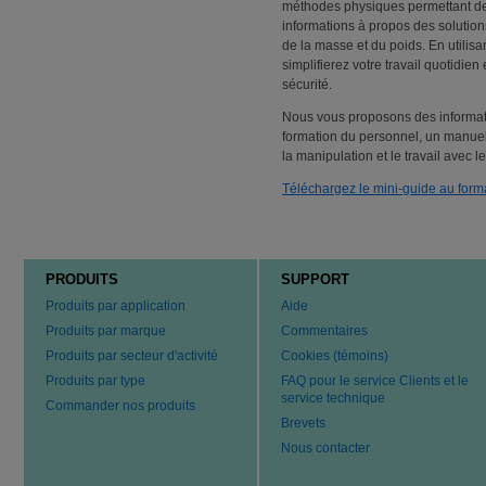
méthodes physiques permettant de
informations à propos des solution
de la masse et du poids. En utilis
simplifierez votre travail quotidie
sécurité.
Nous vous proposons des informatio
formation du personnel, un manuel d
la manipulation et le travail avec 
Téléchargez le mini-guide au form
PRODUITS
SUPPORT
Produits par application
Aide
Produits par marque
Commentaires
Produits par secteur d'activité
Cookies (témoins)
Produits par type
FAQ pour le service Clients et le
service technique
Commander nos produits
Brevets
Nous contacter