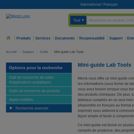
International
/
Français
Tout
Produits
Services
Documents
Responsabilité
Support
Ent
Accueil
>
Support
>
Outils
>
Mini-guide Lab Tools
Mini-guide Lab Tools
Options pour la recherche
Outil de recherche de notes
Merck vous offre ce mini-guide con
d'applications analytiques
les informations (sous forme de ta
vous avez besoin lorsque vous tra
Outils de recherche de produits
des produits chimiques. De plus, t
Applis mobiles
tableaux compilés en un seul mini
(disponible en français au format 
Recherche avancée
imprimé) vous aideront à communiq
façon simple et facile à comprendr
Ce mini-guide est divisé en plusie
conseils de prudence, des proprié