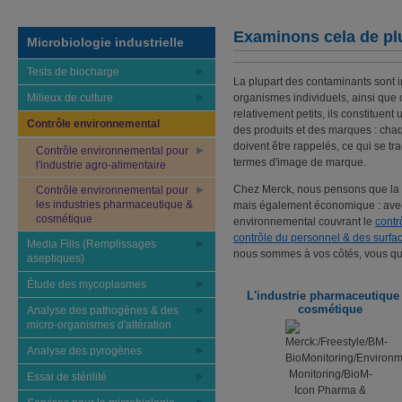
Examinons cela de plu
Microbiologie industrielle
Tests de biocharge
La plupart des contaminants sont in
Milieux de culture
organismes individuels, ainsi que c
relativement petits, ils constituent
Contrôle environnemental
des produits et des marques : cha
doivent être rappelés, ce qui se tr
Contrôle environnemental pour
termes d'image de marque.
l'industrie agro-alimentaire
Chez Merck, nous pensons que la 
Contrôle environnemental pour
les industries pharmaceutique &
mais également économique : avec 
cosmétique
environnemental couvrant le
contrô
contrôle du personnel & des surfa
Media Fills (Remplissages
nous sommes à vos côtés, vous qui
aseptiques)
Étude des mycoplasmes
L'industrie pharmaceutiqu
cosmétique
Analyse des pathogènes & des
micro-organismes d'altération
Analyse des pyrogènes
Essai de stérilité