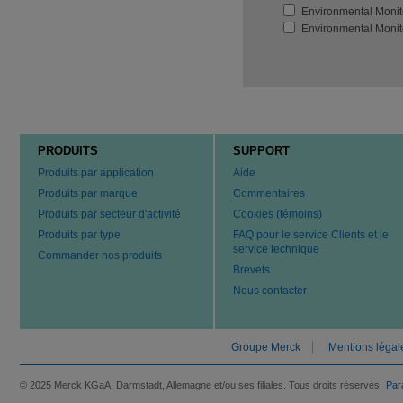
Environmental Monit
Environmental Monit
PRODUITS
SUPPORT
Produits par application
Aide
Produits par marque
Commentaires
Produits par secteur d'activité
Cookies (témoins)
Produits par type
FAQ pour le service Clients et le
service technique
Commander nos produits
Brevets
Nous contacter
Groupe Merck
Mentions légal
© 2025 Merck KGaA, Darmstadt, Allemagne et/ou ses filiales. Tous droits réservés.
Par