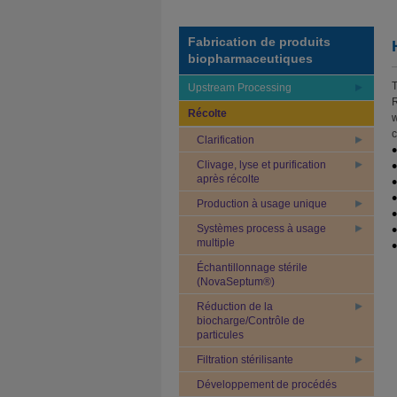
Fabrication de produits
biopharmaceutiques
T
Upstream Processing
R
Récolte
w
c
Clarification
Clivage, lyse et purification
après récolte
Production à usage unique
Systèmes process à usage
multiple
Échantillonnage stérile
(NovaSeptum®)
Réduction de la
biocharge/Contrôle de
particules
Filtration stérilisante
Développement de procédés