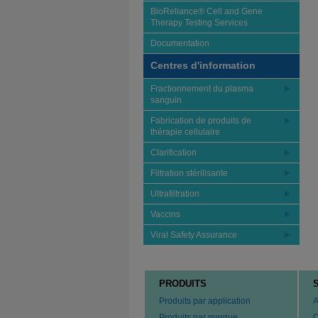
BioReliance® Cell and Gene
Therapy Testing Services
Documentation
Centres d'information
Fractionnement du plasma
sanguin
Fabrication de produits de
thérapie cellulaire
Clarification
Filtration stérilisante
Ultrafiltration
Vaccins
Viral Safety Assurance
PRODUITS
Produits par application
A
Produits par marque
C