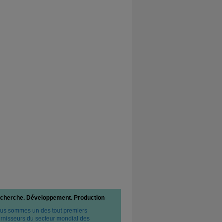
cherche. Développement. Production
us sommes un des tout premiers
urnisseurs du secteur mondial des