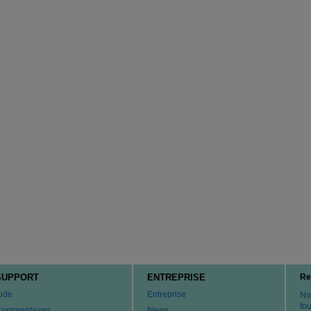
SUPPORT
ENTREPRISE
Re
ide
Entreprise
No
fo
ommentaires
News