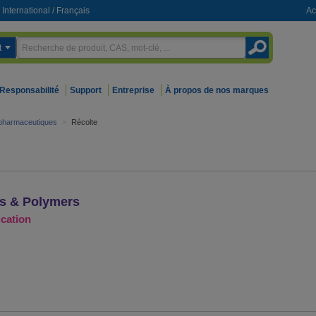
International
/
Français
Ac
t
Responsabilité
Support
Entreprise
À propos de nos marques
iopharmaceutiques
>
Récolte
rs & Polymers
ication