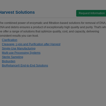
Harvest Solutions
Request Information
he combined power of enzymatic and filtration-based solutions for removal of DNA
NA and debris ensures a product of exceptionally high quality and purity. That's w
e offer a range of solutions that optimize quality, cost, and capacity, delivering
onsistent results you can trust.
Clarification
Cleavage, Lysis and Purification after Harvest
Single-Use Manufacturing
Multi-use Processing Systems
Sterile Sampling
Bioburden
BioReliance® End-to-End Solutions