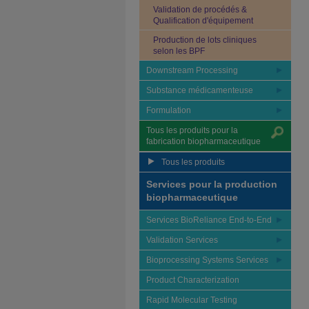
Validation de procédés &
Qualification d'équipement
Production de lots cliniques
selon les BPF
Downstream Processing
Substance médicamenteuse
Formulation
Tous les produits pour la
fabrication biopharmaceutique
Tous les produits
Services pour la production
biopharmaceutique
Services BioReliance End-to-End
Validation Services
Bioprocessing Systems Services
Product Characterization
Rapid Molecular Testing