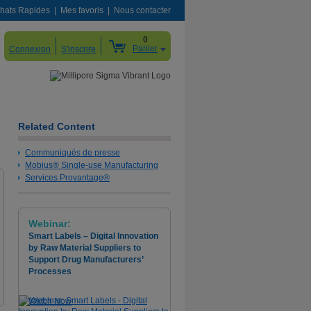
hats Rapides
Mes favoris
Nous contacter
0
Panier
Connexion
S'inscrire
Related Content
Communiqués de presse
Mobius® Single-use Manufacturing
Services Provantage®
Webinar:
Smart Labels – Digital Innovation
by Raw Material Suppliers to
Support Drug Manufacturers’
Processes
Watch Now