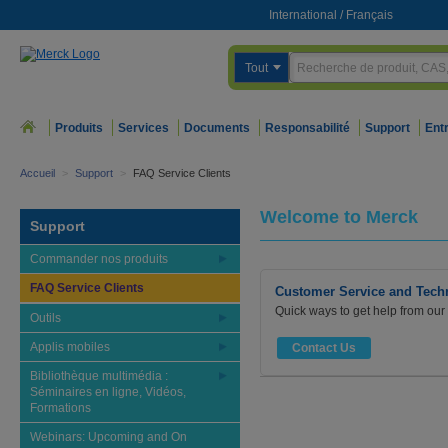
International
/
Français
Tout
Produits
Services
Documents
Responsabilité
Support
Ent
Accueil
>
Support
>
FAQ Service Clients
Welcome to Merck
Support
Commander nos produits
FAQ Service Clients
Customer Service and Tech
Quick ways to get help from our
Outils
Applis mobiles
Contact Us
Bibliothèque multimédia :
Séminaires en ligne, Vidéos,
Formations
Webinars: Upcoming and On