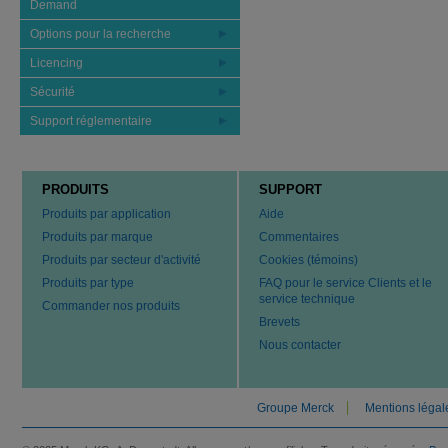
Demand
Options pour la recherche
Licencing
Sécurité
Support réglementaire
PRODUITS
SUPPORT
Produits par application
Aide
Produits par marque
Commentaires
Produits par secteur d'activité
Cookies (témoins)
Produits par type
FAQ pour le service Clients et le
service technique
Commander nos produits
Brevets
Nous contacter
Groupe Merck
Mentions légal