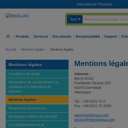
International
/
Français
Tout
Produits
Services
Documents
Responsabilité
Support
Ent
Accueil
>
Mentions légales
>
Mentions légales
Mentions légale
Mentions légales
Conditions de vente
Adresse :
Merck KGaA
Déclaration de consentement au
Frankfurter Strasse 250
stockage et à l'utilisation de
64293 Darmstadt
données
Allemagne
Mentions légales
Tél. : +49 6151 72-0
Fax : +49 6151 72-2000
Respect de la vie privée
www.merckgroup.com
Marquages virtuels des brevets
service@merckgroup.com
Loi californienne sur la