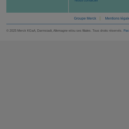
Nous contacter
Groupe Merck
Mentions légal
© 2025 Merck KGaA, Darmstadt, Allemagne et/ou ses filiales. Tous droits réservés.
Par