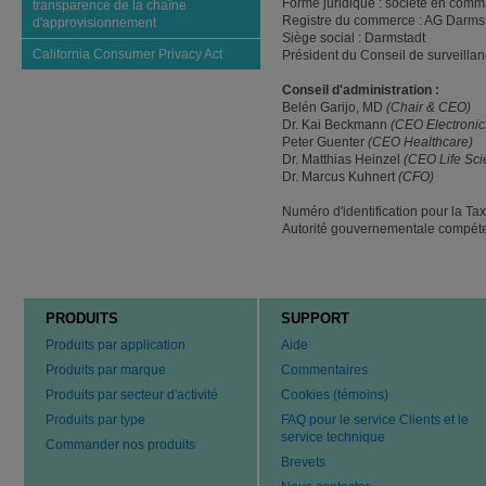
Forme juridique : société en comm
transparence de la chaîne
Registre du commerce : AG Darm
d'approvisionnement
Siège social : Darmstadt
California Consumer Privacy Act
Président du Conseil de surveillance
Conseil d'administration :
Belén Garijo, MD
(Chair & CEO)
Dr. Kai Beckmann
(CEO Electronic
Peter Guenter
(CEO Healthcare)
Dr. Matthias Heinzel
(CEO Life Sci
Dr. Marcus Kuhnert
(CFO)
Numéro d'identification pour la Ta
Autorité gouvernementale compéte
PRODUITS
SUPPORT
Produits par application
Aide
Produits par marque
Commentaires
Produits par secteur d'activité
Cookies (témoins)
Produits par type
FAQ pour le service Clients et le
service technique
Commander nos produits
Brevets